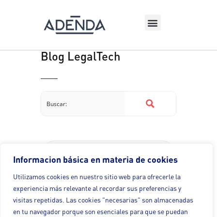
Blog LegalTech
Aspectos jurídicos en
Informacion básica en materia de cookies
la internacionalización
Utilizamos cookies en nuestro sitio web para ofrecerle la
de empresas
experiencia más relevante al recordar sus preferencias y
visitas repetidas. Las cookies "necesarias" son almacenadas
Hoy he tenido el placer de
en tu navegador porque son esenciales para que se puedan
compartir una jornada de