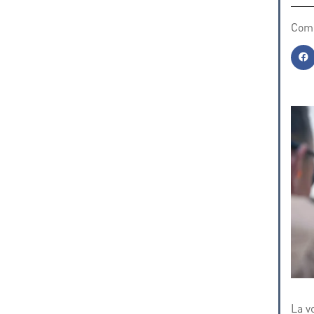
Comp
La v