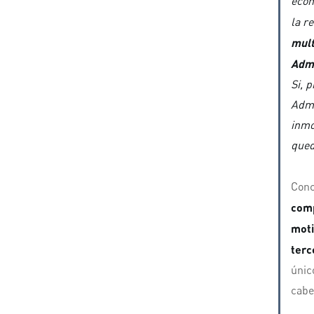
econ
la r
mult
Admi
Si, 
Admi
inmo
qued
Conc
comp
moti
terc
únic
cabe