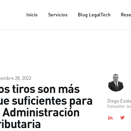
INICIO
Inicio
Servicios
Blog LegalTech
Rese
SERVICIOS
ADENDA
Consultoría jurídica
BLOG LEGALTECH
RESERVAR CITA
NOSOTROS
CONTACTO
iembre 28, 2022
os tiros son más
ue suficientes para
Diego Esté
Consultor Jur
a Administración
ributaria