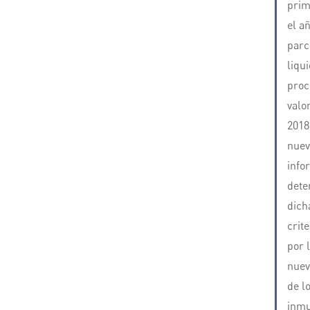
prim
el a
parc
liqu
proc
valo
2018
nuev
info
dete
dich
crit
por 
nuev
de l
inmu