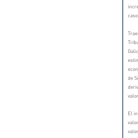
incr
caso
Trae
Trib
Gali
esti
econ
de S
deri
valo
El i
valo
valo