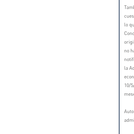
Tamb
cues
lo q
Conc
orig
no h
noti
la A
econ
10/5
mese
Auto
admi