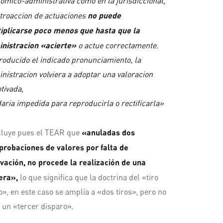
omico-administrativa como en la jurisdiccional,
etroaccion de actuaciones
no puede
iplicarse poco menos que hasta que la
nistracion «acierte»
o actue correctamente.
producido el indicado pronunciamiento, la
nistracion volviera a adoptar una valoracion
tivada,
aria impedida para reproducirla o rectificarla»
luye pues el TEAR que
«anuladas dos
robaciones de valores por falta de
vación, no procede la realización de una
era»,
lo que significa que la doctrina del «tiro
o», en este caso se amplía a «dos tiros», pero no
 un «tercer disparo».