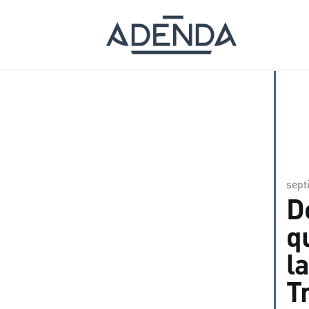
sept
D
q
l
T