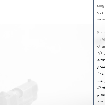
sing
que 
valo
Sin 
TEAR
otra
7/10
Admi
prod
form
comp
ilim
pres
siem