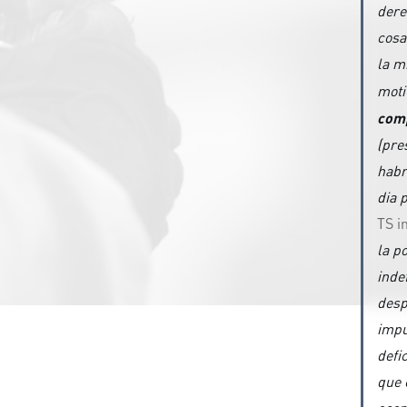
dere
cosa
la m
moti
comp
(pre
habr
dia 
TS i
la p
inde
desp
impu
defi
que 