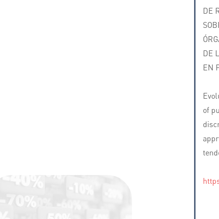
DE 
SOB
ÓRG
DE 
EN 
Evol
of p
disc
appr
tend
http