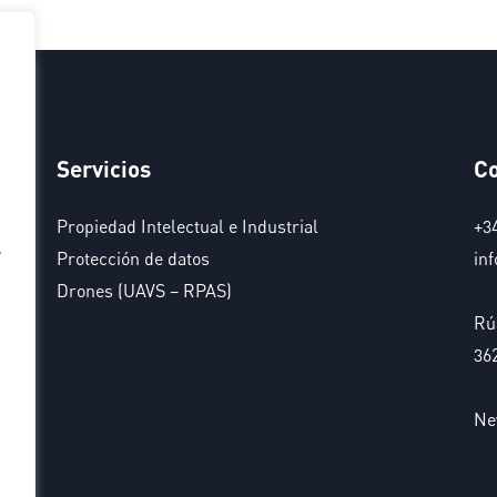
Servicios
Co
Propiedad Intelectual e Industrial
+3
,
Protección de datos
in
Drones (UAVS – RPAS)
,
Rúa
36
Ne