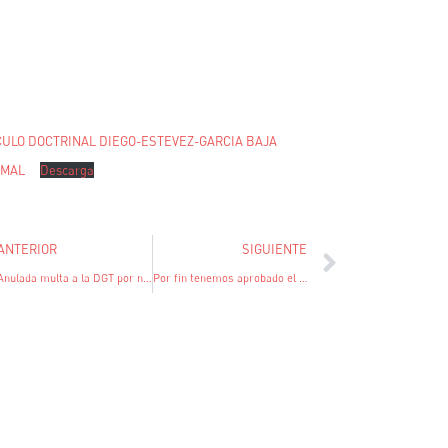
CULO DOCTRINAL DIEGO-ESTEVEZ-GARCIA BAJA
RMAL
Descarga
ANTERIOR
SIGUIENTE
Anulada multa a la DGT por no aplicar el margen de error del radar
Por fin tenemos aprobado el nuevo Marco de Privacidad de Datos entre la UE y Estados Unidos