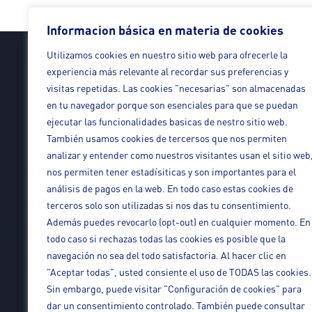
Informacion básica en materia de cookies
Utilizamos cookies en nuestro sitio web para ofrecerle la
Informacion básica en materia de cookies
experiencia más relevante al recordar sus preferencias y
Utilizamos cookies en nuestro sitio web para ofrecerle la
visitas repetidas. Las cookies "necesarias" son almacenadas
experiencia más relevante al recordar sus preferencias y
Legal
en tu navegador porque son esenciales para que se puedan
visitas repetidas. Las cookies "necesarias" son almacenadas
ejecutar las funcionalidades basicas de nestro sitio web.
en tu navegador porque son esenciales para que se puedan
También usamos cookies de tercersos que nos permiten
Aviso Legal
ejecutar las funcionalidades basicas de nestro sitio web.
analizar y entender como nuestros visitantes usan el sitio web
Política de Privacidad
También usamos cookies de tercersos que nos permiten
nos permiten tener estadísiticas y son importantes para el
Condiciones de venta de servicios
analizar y entender como nuestros visitantes usan el sitio web
análisis de pagos en la web. En todo caso estas cookies de
Política de cookies
nos permiten tener estadísiticas y son importantes para el
terceros solo son utilizadas si nos das tu consentimiento.
análisis de pagos en la web. En todo caso estas cookies de
Además puedes revocarlo (opt-out) en cualquier momento. En
terceros solo son utilizadas si nos das tu consentimiento.
todo caso si rechazas todas las cookies es posible que la
Además puedes revocarlo (opt-out) en cualquier momento. En
navegación no sea del todo satisfactoria. Al hacer clic en
todo caso si rechazas todas las cookies es posible que la
"Aceptar todas", usted consiente el uso de TODAS las cookies.
navegación no sea del todo satisfactoria. Al hacer clic en
Sin embargo, puede visitar "Configuración de cookies" para
"Aceptar todas", usted consiente el uso de TODAS las cookies.
dar un consentimiento controlado. También puede consultar