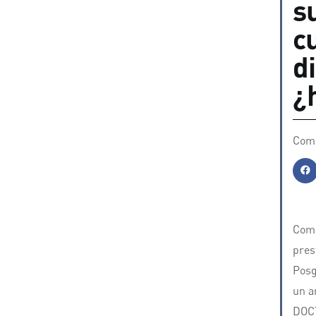
s
c
d
¿
Comp
Comp
pres
Posg
un a
DOC