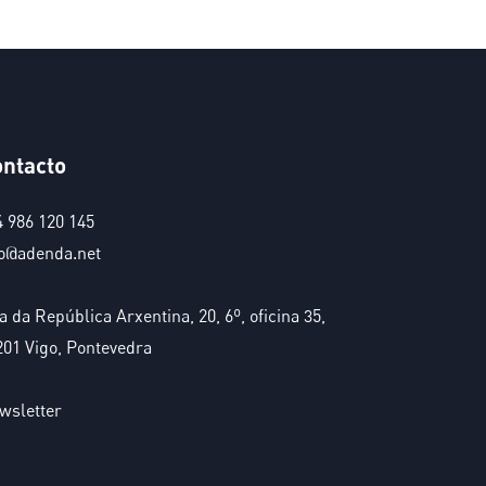
ntacto
4 986 120 145
fo@adenda.net
 da República Arxentina, 20, 6º, oficina 35,
201 Vigo, Pontevedra
wsletter