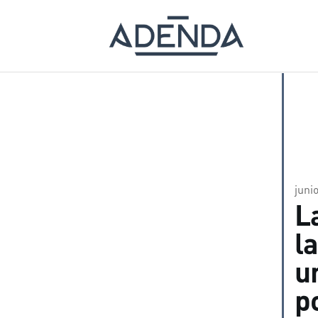
juni
L
la
u
po