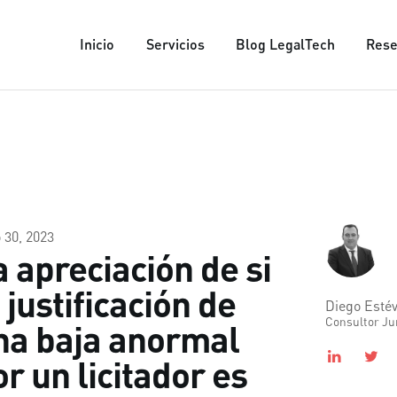
INICIO
Inicio
Servicios
Blog LegalTech
Rese
SERVICIOS
ADENDA
Consultoría jurídica
BLOG LEGALTECH
RESERVAR CITA
NOSOTROS
CONTACTO
o 30, 2023
a apreciación de si
 justificación de
Diego Esté
Consultor Jur
na baja anormal
r un licitador es