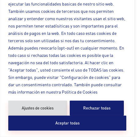
ejecutar las funcionalidades basicas de nestro sitio web.
En efecto, los funcionarios
También usamos cookies de tercersos que nos permiten
interinos tienen derecho a una
indemnización de 20 días por año
analizar y entender como nuestros visitantes usan el sitio web,
trabjadado, así lo ha declarado
nos permiten tener estadísiticas y son importantes para el
análisis de pagos en la web. En todo caso estas cookies de
LEER MÁS »
terceros solo son utilizadas si nos das tu consentimiento.
Además puedes revocarlo (opt-out) en cualquier momento. En
todo caso si rechazas todas las cookies es posible que la
navegación no sea del todo satisfactoria. Al hacer clic en
"Aceptar todas", usted consiente el uso de TODAS las cookies.
Sin embargo, puede visitar "Configuración de cookies" para
dar un consentimiento controlado. También puede consultar
más información en nuestra Política de Cookies
Ajustes de cookies
Rechazar todas
Aceptar todas