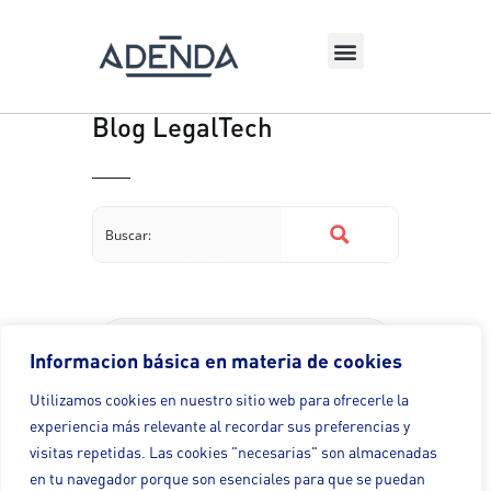
Blog LegalTech
Los funcionarios
Informacion básica en materia de cookies
interinos tienen
Utilizamos cookies en nuestro sitio web para ofrecerle la
derecho a una
experiencia más relevante al recordar sus preferencias y
indemnización de 20
visitas repetidas. Las cookies "necesarias" son almacenadas
días por año trabajado
en tu navegador porque son esenciales para que se puedan