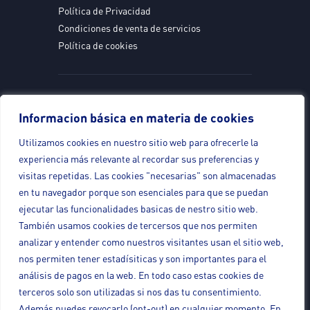
Política de Privacidad
Condiciones de venta de servicios
Política de cookies
Servicios
Informacion básica en materia de cookies
Informacion básica en materia de cookies
Propiedad Intelectual e Industrial
Utilizamos cookies en nuestro sitio web para ofrecerle la
Utilizamos cookies en nuestro sitio web para ofrecerle la
Protección de datos
experiencia más relevante al recordar sus preferencias y
experiencia más relevante al recordar sus preferencias y
Drones (UAVS – RPAS)
visitas repetidas. Las cookies "necesarias" son almacenadas
visitas repetidas. Las cookies "necesarias" son almacenadas
en tu navegador porque son esenciales para que se puedan
en tu navegador porque son esenciales para que se puedan
ejecutar las funcionalidades basicas de nestro sitio web.
ejecutar las funcionalidades basicas de nestro sitio web.
También usamos cookies de tercersos que nos permiten
También usamos cookies de tercersos que nos permiten
analizar y entender como nuestros visitantes usan el sitio web,
analizar y entender como nuestros visitantes usan el sitio web,
Contacto
nos permiten tener estadísiticas y son importantes para el
nos permiten tener estadísiticas y son importantes para el
+34 986 120 145
análisis de pagos en la web. En todo caso estas cookies de
análisis de pagos en la web. En todo caso estas cookies de
info@adenda.net
terceros solo son utilizadas si nos das tu consentimiento.
terceros solo son utilizadas si nos das tu consentimiento.
Además puedes revocarlo (opt-out) en cualquier momento. En
Además puedes revocarlo (opt-out) en cualquier momento. En