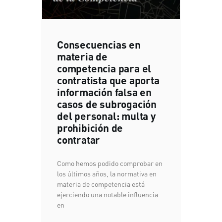
Consecuencias en
materia de
competencia para el
contratista que aporta
información falsa en
casos de subrogación
del personal: multa y
prohibición de
contratar
Como hemos podido comprobar en
los últimos años, la normativa en
materia de competencia está
ejerciendo una notable influencia
en