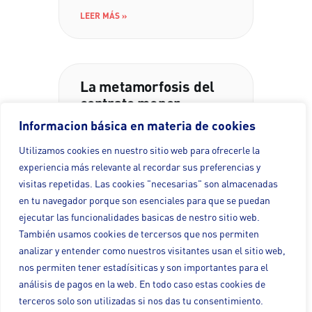
LEER MÁS »
La metamorfosis del
contrato menor
Informacion básica en materia de cookies
Los ríos de tinta que se han escrito
Utilizamos cookies en nuestro sitio web para ofrecerle la
ya sobre el contrato menor parece
que no han llegado a su
experiencia más relevante al recordar sus preferencias y
visitas repetidas. Las cookies "necesarias" son almacenadas
en tu navegador porque son esenciales para que se puedan
LEER MÁS »
ejecutar las funcionalidades basicas de nestro sitio web.
También usamos cookies de tercersos que nos permiten
analizar y entender como nuestros visitantes usan el sitio web,
nos permiten tener estadísiticas y son importantes para el
El correo electrónico
análisis de pagos en la web. En todo caso estas cookies de
como medio
terceros solo son utilizadas si nos das tu consentimiento.
alternativo válido al fax