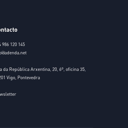
ntacto
4 986 120 145
fo@adenda.net
 da República Arxentina, 20, 6º, oficina 35,
201 Vigo, Pontevedra
wsletter