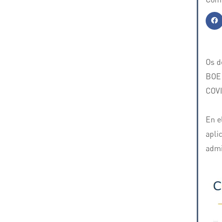
Os d
BOE 
COVI
En e
aplic
admi