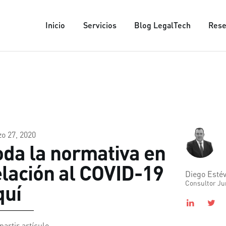
INICIO
Inicio
Servicios
Blog LegalTech
Rese
SERVICIOS
ADENDA
Consultoría jurídica
BLOG LEGALTECH
RESERVAR CITA
NOSOTROS
CONTACTO
o 27, 2020
oda la normativa en
elación al COVID-19
Diego Esté
Consultor Jur
quí
artir artículo