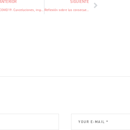
ANTERIOR
SIGUIENTE
COVID19: Cancelaciones, impago de obligaciones, imposibilidad de ejecutar contratos…
Reflexión sobre las consecuencias de la suspensión de los contratos de servicios de tracto sucesivo: ¿Indemnización o ERTE?