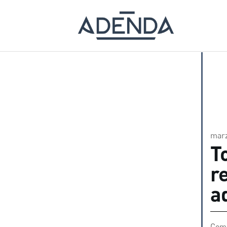
marz
T
r
a
Comp