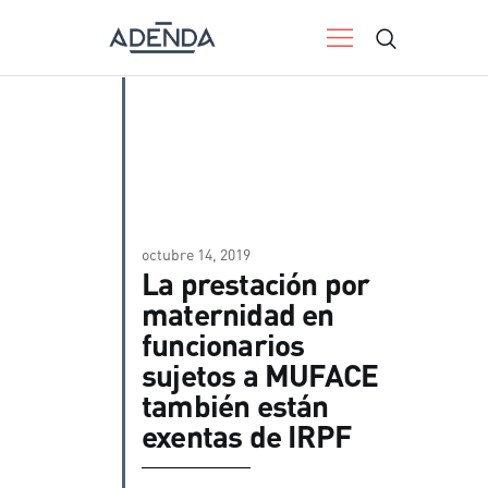
ADENDA
Consultoría jurídica
INICIO
SERVICIOS
BLOG LEGALTECH
RESERVAR CITA
octubre 14, 2019
La prestación por
NOSOTROS
maternidad en
CONTACTO
funcionarios
sujetos a MUFACE
también están
exentas de IRPF