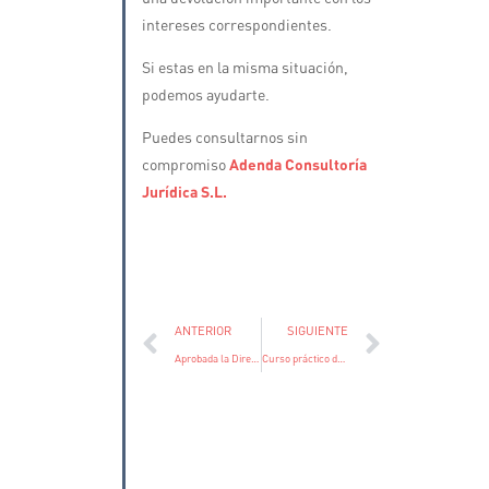
intereses correspondientes.
Si estas en la misma situación,
podemos ayudarte.
Puedes consultarnos sin
compromiso
Adenda Consultoría
Jurídica S.L.
ANTERIOR
SIGUIENTE
Aprobada la Directiva del Denunciante o Whistle Blower
Curso práctico de contratación pública en las entidades locales