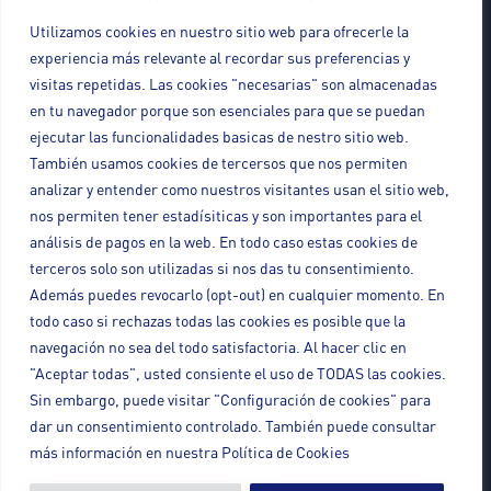
Propiedad Intelectual e Industrial
Utilizamos cookies en nuestro sitio web para ofrecerle la
Protección de datos
experiencia más relevante al recordar sus preferencias y
Drones (UAVS – RPAS)
visitas repetidas. Las cookies "necesarias" son almacenadas
en tu navegador porque son esenciales para que se puedan
ejecutar las funcionalidades basicas de nestro sitio web.
También usamos cookies de tercersos que nos permiten
analizar y entender como nuestros visitantes usan el sitio web,
Contacto
nos permiten tener estadísiticas y son importantes para el
+34 986 120 145
análisis de pagos en la web. En todo caso estas cookies de
info@adenda.net
terceros solo son utilizadas si nos das tu consentimiento.
Además puedes revocarlo (opt-out) en cualquier momento. En
Rúa da República Arxentina, 20, 6º, oficina
todo caso si rechazas todas las cookies es posible que la
35, 36201 Vigo, Pontevedra
navegación no sea del todo satisfactoria. Al hacer clic en
Newsletter
"Aceptar todas", usted consiente el uso de TODAS las cookies.
Sin embargo, puede visitar "Configuración de cookies" para
dar un consentimiento controlado. También puede consultar
más información en nuestra Política de Cookies