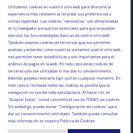
Propiedad Intelectual e Industrial
Utilizamos cookies en nuestro sitio web para ofrecerle la
Protección de datos
experiencia más relevante al recordar sus preferencias y
Drones (UAVS – RPAS)
visitas repetidas. Las cookies "necesarias" son almacenadas
en tu navegador porque son esenciales para que se puedan
ejecutar las funcionalidades basicas de nestro sitio web.
También usamos cookies de tercersos que nos permiten
analizar y entender como nuestros visitantes usan el sitio web,
Contacto
nos permiten tener estadísiticas y son importantes para el
+34 986 120 145
análisis de pagos en la web. En todo caso estas cookies de
info@adenda.net
terceros solo son utilizadas si nos das tu consentimiento.
Además puedes revocarlo (opt-out) en cualquier momento. En
Rúa da República Arxentina, 20, 6º, oficina
todo caso si rechazas todas las cookies es posible que la
35, 36201 Vigo, Pontevedra
navegación no sea del todo satisfactoria. Al hacer clic en
Newsletter
"Aceptar todas", usted consiente el uso de TODAS las cookies.
Sin embargo, puede visitar "Configuración de cookies" para
dar un consentimiento controlado. También puede consultar
más información en nuestra Política de Cookies