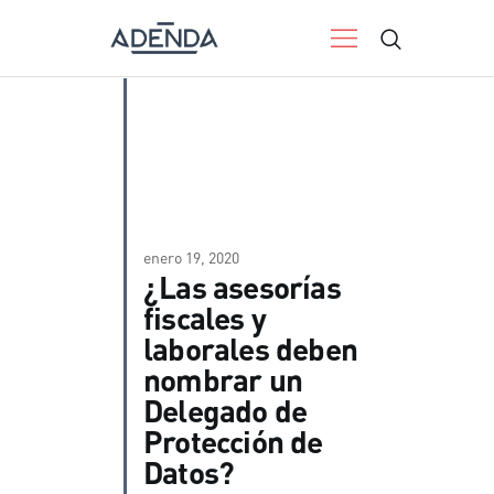
ADENDA
Consultoría jurídica
INICIO
SERVICIOS
BLOG LEGALTECH
RESERVAR CITA
enero 19, 2020
¿Las asesorías
NOSOTROS
fiscales y
CONTACTO
laborales deben
nombrar un
Delegado de
Protección de
Datos?